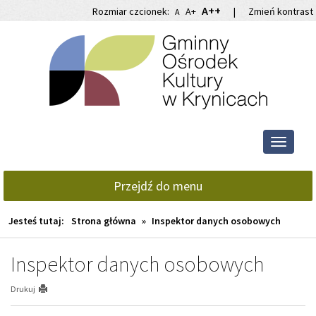
Przejdź
Przejdź
A++
Rozmiar czcionek:
A+
|
Zmień kontrast
A
do
do
głównej
wyszukiwarki
treści
Przełącz
nawigacj
Przejdź do menu
Jesteś tutaj:
Strona główna
»
Inspektor danych osobowych
Inspektor danych osobowych
Drukuj