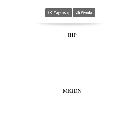
Zagłosuj
Wyniki
BIP
MKiDN