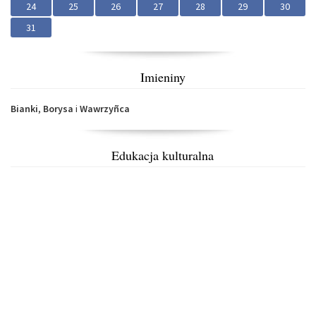
24
25
26
27
28
29
30
31
Imieniny
Bianki
,
Borysa
i
Wawrzyñca
Edukacja kulturalna