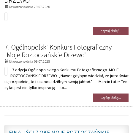
DRZEWO
Utworzono dnia 29.07.2026
na
czytaj dalej...
temat:
8.
7. Ogólnopolski Konkurs Fotograficzny
OGÓLN
KONKU
"Moje Roztoczańskie Drzewo"
FOTOGR
Utworzono dnia 09.07.2025
MOJE
ROZTO
7.edycja Ogólnopolskiego Konkursu Fotograficznego MOJE
DRZEW
ROZTOCZAŃSKIE DRZEWO „Nawet gdybym wiedział, że jutro świat
się rozpadnie, to i tak posadziłbym swoją jabłoń.” — Marcin Luter Ten
cytat jest nie tylko inspiracją — to...
na
czytaj dalej...
temat:
7.
Ogólnop
Konkur
Fotogra
GALERIE:
"Moje
FINALIŚCI 7.OKF MOJE ROZTOCZAŃSKIE