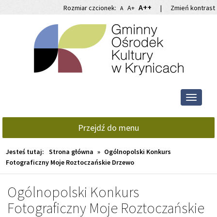
Przejdź
Przejdź
A++
Rozmiar czcionek:
A+
|
Zmień kontrast
A
do
do
głównej
wyszukiwarki
treści
Przełącz
nawigacj
Przejdź do menu
Jesteś tutaj:
Strona główna
»
Ogólnopolski Konkurs
Fotograficzny Moje Roztoczańskie Drzewo
Ogólnopolski Konkurs
Fotograficzny Moje Roztoczańskie