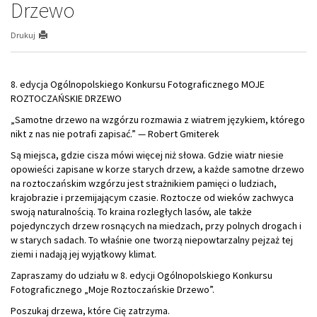
Drzewo
Drukuj
8. edycja Ogólnopolskiego Konkursu Fotograficznego MOJE
ROZTOCZAŃSKIE DRZEWO
„Samotne drzewo na wzgórzu rozmawia z wiatrem językiem, którego
nikt z nas nie potrafi zapisać.” — Robert Gmiterek
Są miejsca, gdzie cisza mówi więcej niż słowa. Gdzie wiatr niesie
opowieści zapisane w korze starych drzew, a każde samotne drzewo
na roztoczańskim wzgórzu jest strażnikiem pamięci o ludziach,
krajobrazie i przemijającym czasie. Roztocze od wieków zachwyca
swoją naturalnością. To kraina rozległych lasów, ale także
pojedynczych drzew rosnących na miedzach, przy polnych drogach i
w starych sadach. To właśnie one tworzą niepowtarzalny pejzaż tej
ziemi i nadają jej wyjątkowy klimat.
Zapraszamy do udziału w 8. edycji Ogólnopolskiego Konkursu
Fotograficznego „Moje Roztoczańskie Drzewo”.
Poszukaj drzewa, które Cię zatrzyma.